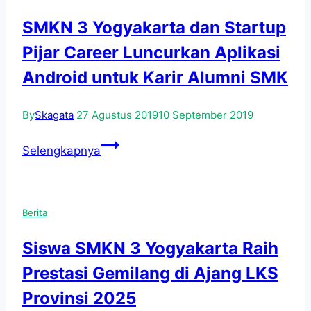
SMKN 3 Yogyakarta dan Startup
Pijar Career Luncurkan Aplikasi
Android untuk Karir Alumni SMK
By
Skagata
27 Agustus 2019
10 September 2019
SMKN
Selengkapnya
3
Yogyakarta
dan
Berita
Startup
Pijar
Siswa SMKN 3 Yogyakarta Raih
Career
Prestasi Gemilang di Ajang LKS
Luncurkan
Aplikasi
Provinsi 2025