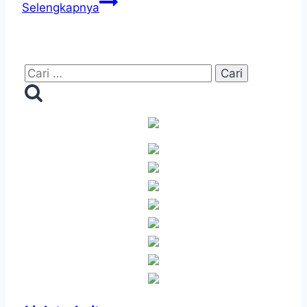
SMK
Selengkapnya
Negeri
3
Yogyakarta
Cari
adakan
untuk:
Seminar
Proposal
dan
Hasil
Penelitian