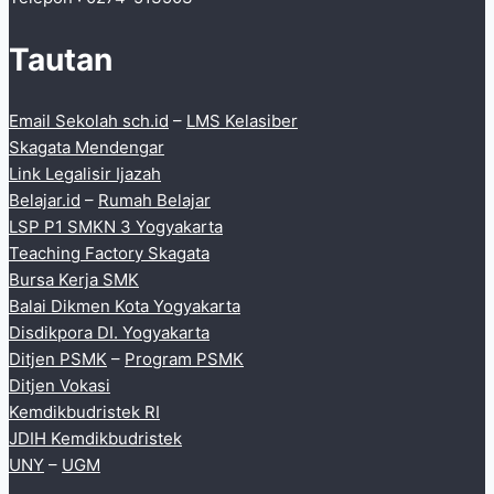
Tautan
Email Sekolah sch.id
–
LMS Kelasiber
Skagata Mendengar
Link Legalisir Ijazah
Belajar.id
–
Rumah Belajar
LSP P1 SMKN 3 Yogyakarta
Teaching Factory Skagata
Bursa Kerja SMK
Balai Dikmen Kota Yogyakarta
Disdikpora DI. Yogyakarta
Ditjen PSMK
–
Program PSMK
Ditjen Vokasi
Kemdikbudristek RI
JDIH Kemdikbudristek
UNY
–
UGM