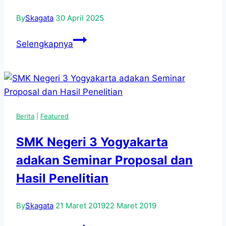
Android
untuk
By
Skagata
30 April 2025
Karir
Siswa
Alumni
Selengkapnya
SMKN
SMK
3
Yogyakarta
Raih
Prestasi
Berita
|
Featured
Gemilang
di
SMK Negeri 3 Yogyakarta
Ajang
adakan Seminar Proposal dan
LKS
Provinsi
Hasil Penelitian
2025
By
Skagata
21 Maret 2019
22 Maret 2019