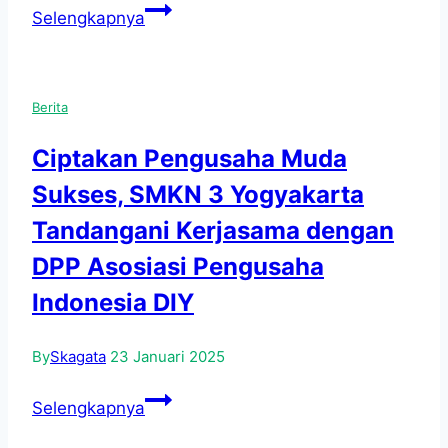
Peringati
Selengkapnya
Hari
Keanekaragaman
Hayati,
Berita
SMK
Negeri
Ciptakan Pengusaha Muda
3
Sukses, SMKN 3 Yogyakarta
Yogyakarta
Shodaqoh
Tandangani Kerjasama dengan
Tanaman
DPP Asosiasi Pengusaha
Indonesia DIY
By
Skagata
23 Januari 2025
Ciptakan
Selengkapnya
Pengusaha