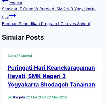
Navigasi
Previous
Seminar IT Onno W Purbo di SMK N 3 Yogyakarta
pos
Next
Bantuan Pendidikan Program LG Loves School
Similar Posts
Berita
|
Featured
Peringati Hari Keanekaragaman
Hayati, SMK Negeri 3
Yogyakarta Shodaqoh Tanaman
By
Skagata
22 Mei 2024
22 Mei 2024