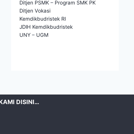
Ditjen PSMK
–
Program SMK PK
Desain Pemodelan
B
Ditjen Vokasi
Kemdikbudristek RI
By
Skagata
16 Mei 2014
B
JDIH Kemdikbudristek
UNY
–
UGM
KAMI DISINI…