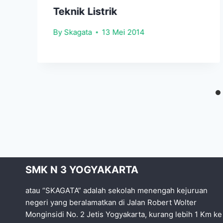
Teknik Listrik
By
Skagata
13 Mei 2014
SMK N 3 YOGYAKARTA
atau “SKAGATA” adalah sekolah menengah kejuruan
negeri yang beralamatkan di Jalan Robert Wolter
Monginsidi No. 2 Jetis Yogyakarta, kurang lebih 1 Km ke