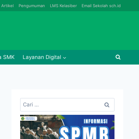
Artikel
Pengumuman
LMS Kelasiber
Email Sekolah sch.id
ja SMK
Layanan Digital
Cari
untuk: