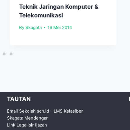
Teknik Jaringan Komputer &
Telekomunikasi
By
Skagata
16 Mei 2014
TAUTAN
Email Sekolah sch.id
–
LMS Kelasiber
Skagata Mendengar
Link Legalisir Ijazah