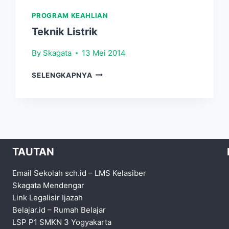
PROGRAM KEAHLIAN
Teknik Listrik
By
Skagata
13 Mei 2014
TEKNIK
SELENGKAPNYA
LISTRIK
TAUTAN
Email Sekolah sch.id
–
LMS Kelasiber
Skagata Mendengar
Link Legalisir Ijazah
Belajar.id
–
Rumah Belajar
LSP P1 SMKN 3 Yogyakarta