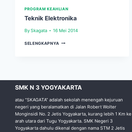
PROGRAM KEAHLIAN
Teknik Elektronika
By
Skagata
16 Mei 2014
TEKNIK
SELENGKAPNYA
ELEKTRONIKA
SMK N 3 YOGYAKARTA
atau “SKAGATA” adalah sekolah menengah kejuruan
negeri yang beralamatkan di Jalan Robert Wolter
Monginsidi No. 2 Jetis Yogyakarta, kurang lebih 1 Km ke
arah utara dari Tugu Yogyakarta. SMK Negeri 3
Yogyakarta dahulu dikenal dengan nama STM 2 Jetis