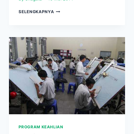
TEKNIK
SELENGKAPNYA
JARINGAN
KOMPUTER
&
TELEKOMUNIKASI
PROGRAM KEAHLIAN