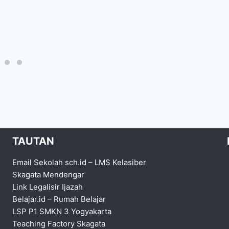
TAUTAN
Email Sekolah sch.id
–
LMS Kelasiber
Skagata Mendengar
Link Legalisir Ijazah
Belajar.id
–
Rumah Belajar
LSP P1 SMKN 3 Yogyakarta
Teaching Factory Skagata