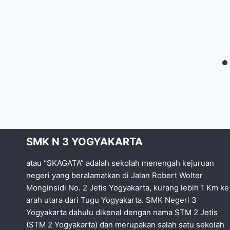
SMK N 3 YOGYAKARTA
atau “SKAGATA” adalah sekolah menengah kejuruan
negeri yang beralamatkan di Jalan Robert Wolter
Monginsidi No. 2 Jetis Yogyakarta, kurang lebih 1 Km ke
arah utara dari Tugu Yogyakarta. SMK Negeri 3
Yogyakarta dahulu dikenal dengan nama STM 2 Jetis
(STM 2 Yogyakarta) dan merupakan salah satu sekolah