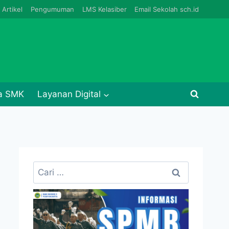
Artikel
Pengumuman
LMS Kelasiber
Email Sekolah sch.id
ja SMK
Layanan Digital
Cari
untuk: