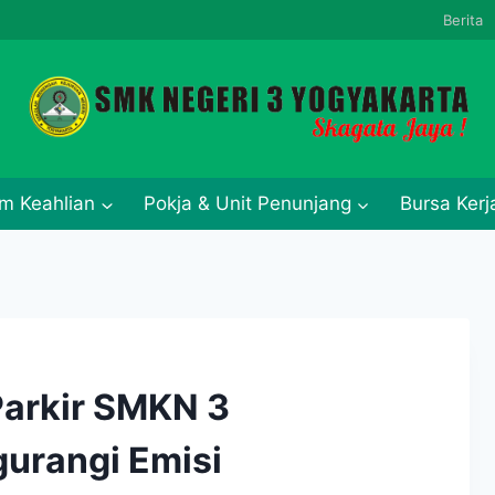
Berita
m Keahlian
Pokja & Unit Penunjang
Bursa Ker
arkir SMKN 3
urangi Emisi