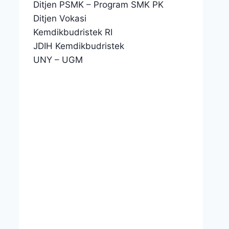
Ditjen PSMK
–
Program SMK PK
Ditjen Vokasi
Kemdikbudristek RI
JDIH Kemdikbudristek
Pemantapan Kerja Sama
K
UNY
–
UGM
Vokasi: SMKN 3 Yogyakarta,
C
PT Axioo, dan PT ASC Ulas
B
Kendala Pemanfaatan Leanbot
dan LMS Pythaverse
By
Skagata
22 Juli 2026