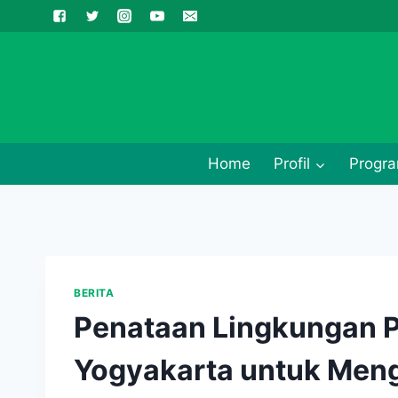
Skip
to
content
Home
Profil
Progra
BERITA
Penataan Lingkungan P
Yogyakarta untuk Meng