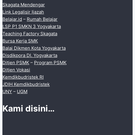
Skagata Mendengar
Link Legalisir Ijazah
Belajar.id
–
Rumah Belajar
LSP P1 SMKN 3 Yogyakarta
Teaching Factory Skagata
Bursa Kerja SMK
Balai Dikmen Kota Yogyakarta
Disdikpora DI. Yogyakarta
Ditjen PSMK
–
Program PSMK
Ditjen Vokasi
Kemdikbudristek RI
JDIH Kemdikbudristek
UNY
–
UGM
Kami disini…