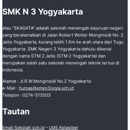
Yogya
SMK N 3 Yogyakarta
Belajar
Jadi
atau “SKAGATA” adalah sekolah menengah kejuruan negeri
Jurnalis
yang beralamatkan di Jalan Robert Wolter Monginsidi No. 2
Jetis Yogyakarta, kurang lebih 1 Km ke arah utara dari Tugu
Yogyakarta. SMK Negeri 3 Yogyakarta dahulu dikenal
dengan nama STM 2 Jetis (STM 2 Yogyakarta) dan
merupakan salah satu sekolah menengah teknik tertua di
Indonesia.
Alamat : Jl.R.W.Monginsidi No.2 Yogyakarta
e-Mail :
humas@smkn3jogja.sch.id
Telepon : 0274-513503
Tautan
Email Sekolah sch.id
–
LMS Kelasiber