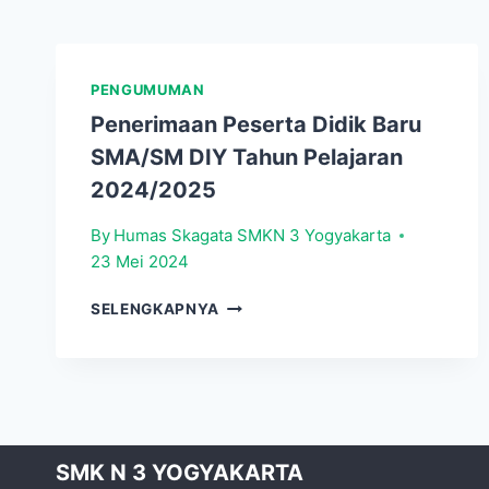
PENGUMUMAN
Penerimaan Peserta Didik Baru
SMA/SM DIY Tahun Pelajaran
2024/2025
By
Humas Skagata SMKN 3 Yogyakarta
23 Mei 2024
PENERIMAAN
SELENGKAPNYA
PESERTA
DIDIK
BARU
SMA/SM
DIY
TAHUN
PELAJARAN
SMK N 3 YOGYAKARTA
2024/2025