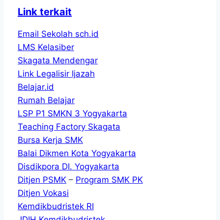
Link terkait
Email Sekolah sch.id
LMS Kelasiber
Skagata Mendengar
Link Legalisir Ijazah
Belajar.id
Rumah Belajar
LSP P1 SMKN 3 Yogyakarta
Teaching Factory Skagata
Bursa Kerja SMK
Balai Dikmen Kota Yogyakarta
Disdikpora DI. Yogyakarta
Ditjen PSMK
–
Program SMK PK
Ditjen Vokasi
Kemdikbudristek RI
JDIH Kemdikbudristek