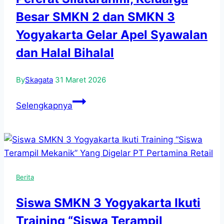
3
Besar SMKN 2 dan SMKN 3
Yogyakarta
dalam
Yogyakarta Gelar Apel Syawalan
Proyek
dan Halal Bihalal
Penguatan
Profil
By
Skagata
31 Maret 2026
Pelajar
Pancasila
Pererat
Selengkapnya
(P5)
Silaturahmi,
Keluarga
Besar
SMKN
2
Berita
dan
SMKN
Siswa SMKN 3 Yogyakarta Ikuti
3
Training “Siswa Terampil
Yogyakarta