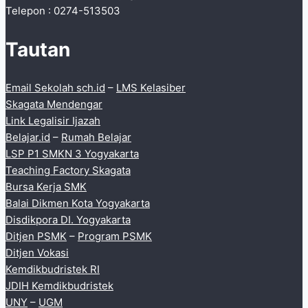
Telepon : 0274-513503
Tautan
Email Sekolah sch.id
–
LMS Kelasiber
Skagata Mendengar
Link Legalisir Ijazah
Belajar.id
–
Rumah Belajar
LSP P1 SMKN 3 Yogyakarta
Teaching Factory Skagata
Bursa Kerja SMK
Balai Dikmen Kota Yogyakarta
Disdikpora DI. Yogyakarta
Ditjen PSMK
–
Program PSMK
Ditjen Vokasi
Kemdikbudristek RI
JDIH Kemdikbudristek
UNY
–
UGM