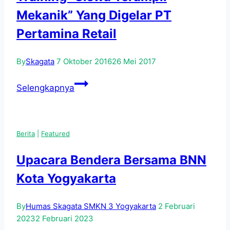
Gelar
Mekanik” Yang Digelar PT
Apel
Pertamina Retail
Syawalan
dan
By
Skagata
7 Oktober 2016
26 Mei 2017
Halal
Bihalal
Siswa
Selengkapnya
SMKN
3
Yogyakarta
Berita
|
Featured
Ikuti
Training
Upacara Bendera Bersama BNN
“Siswa
Kota Yogyakarta
Terampil
Mekanik”
By
Humas Skagata SMKN 3 Yogyakarta
2 Februari
Yang
2023
2 Februari 2023
Digelar