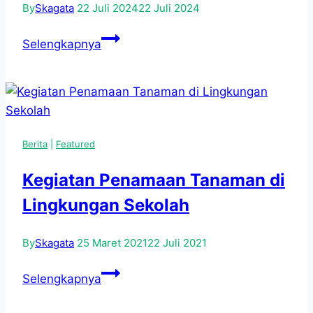
By
Skagata
22 Juli 2024
22 Juli 2024
Materi
Selengkapnya
Ruang
Pencegahan
Radikalisme
dan
Intoleransi
Berita
|
Featured
pada
MPLS
Kegiatan Penamaan Tanaman di
2024
Lingkungan Sekolah
By
Skagata
25 Maret 2021
22 Juli 2021
Kegiatan
Selengkapnya
Penamaan
Tanaman