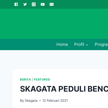
Skip
to
content
Home
Profil
Progra
BERITA
|
FEATURED
SKAGATA PEDULI BEN
By
Skagata
12 Februari 2021