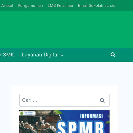
Artikel
Pengumuman
LMS Kelasiber
Email Sekolah sch.id
ja SMK
Layanan Digital
Cari
untuk: