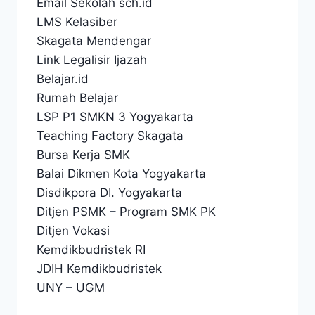
Email Sekolah sch.id
LMS Kelasiber
Skagata Mendengar
Link Legalisir Ijazah
Belajar.id
Rumah Belajar
LSP P1 SMKN 3 Yogyakarta
Teaching Factory Skagata
Bursa Kerja SMK
Balai Dikmen Kota Yogyakarta
Disdikpora DI. Yogyakarta
Ditjen PSMK
–
Program SMK PK
Ditjen Vokasi
Kemdikbudristek RI
JDIH Kemdikbudristek
UNY
–
UGM