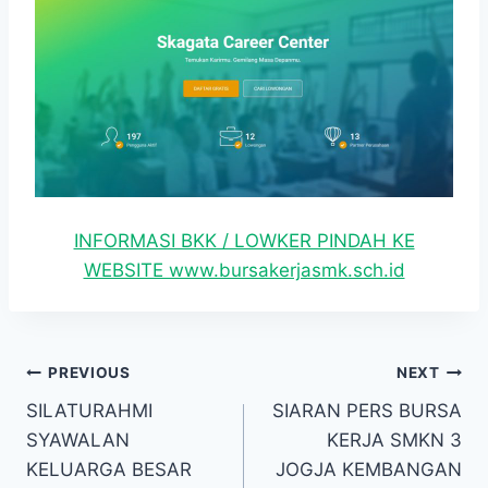
INFORMASI BKK / LOWKER PINDAH KE
WEBSITE www.bursakerjasmk.sch.id
Navigasi
PREVIOUS
NEXT
SILATURAHMI
SIARAN PERS BURSA
pos
SYAWALAN
KERJA SMKN 3
KELUARGA BESAR
JOGJA KEMBANGAN