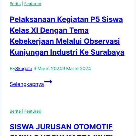
Berita
|
Featured
3
Lomba
Pelaksanaan Kegiatan P5 Siswa
Lari
Kelas XI Dengan Tema
3
KM
Kebekerjaan Melalui Observasi
Antarpelajar
Kunjungan Industri Ke Surabaya
Tingkat
Kota
By
Skagata
9 Maret 2024
9 Maret 2024
Yogyakarta
Pelaksanaan
Selengkapnya
Kegiatan
P5
Siswa
Berita
|
Featured
Kelas
XI
SISWA JURUSAN OTOMOTIF
Dengan