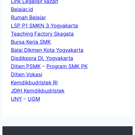
Link Legalisir Ijazah
Belajar.id
Rumah Belajar
LSP P1 SMKN 3 Yogyakarta
Teaching Factory Skagata
Bursa Kerja SMK
Balai Dikmen Kota Yogyakarta
Disdikpora DI. Yogyakarta
Ditjen PSMK
–
Program SMK PK
Ditjen Vokasi
Kemdikbudristek RI
JDIH Kemdikbudristek
UNY
–
UGM