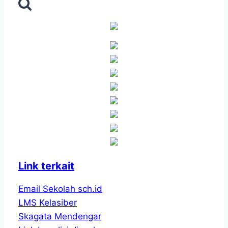
untuk:
Posisi
ke
4
Lomba
Musikalisasi
Puisi
di
Balai
Bahasa
DIY
Link terkait
Email Sekolah sch.id
LMS Kelasiber
Skagata Mendengar