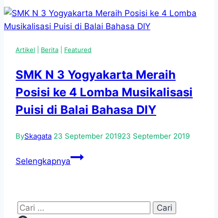
Yogyakarta
Berpartisipasi
dalam
Acara
Artikel
|
Berita
|
Featured
“Menabuh
Gamelan
SMK N 3 Yogyakarta Meraih
Serentak”
Posisi ke 4 Lomba Musikalisasi
dalam
Rangka
Puisi di Balai Bahasa DIY
HUT
ke-
By
Skagata
23 September 2019
23 September 2019
270
SMK
Daerah
Selengkapnya
N
Istimewa
3
Yogyakarta
Yogyakarta
Cari
Meraih