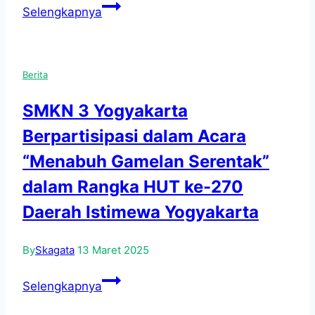
DIKLAT
Selengkapnya
IHT
KURIKULUM
MERDEKA
Berita
SMK
PUSAT
SMKN 3 Yogyakarta
KEUNGGULAN
Berpartisipasi dalam Acara
“Menabuh Gamelan Serentak”
dalam Rangka HUT ke-270
Daerah Istimewa Yogyakarta
By
Skagata
13 Maret 2025
SMKN
Selengkapnya
3