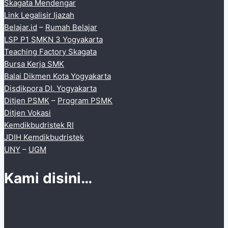
Skagata Mendengar
Link Legalisir Ijazah
Belajar.id
–
Rumah Belajar
LSP P1 SMKN 3 Yogyakarta
Teaching Factory Skagata
Bursa Kerja SMK
Balai Dikmen Kota Yogyakarta
Disdikpora DI. Yogyakarta
Ditjen PSMK
–
Program PSMK
Ditjen Vokasi
Kemdikbudristek RI
JDIH Kemdikbudristek
UNY
–
UGM
Kami disini…