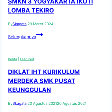
SMKN 3 YOGYAKARTA IKUTI
Tema
Kebekerjaan
LOMBA TEKIRO
Melalui
Observasi
By
Skagata
29 Maret 2024
Kunjungan
SISWA
Industri
Selengkapnya
JURUSAN
Ke
OTOMOTIF
Surabaya
SMKN
Berita
|
Featured
3
YOGYAKARTA
DIKLAT IHT KURIKULUM
IKUTI
MERDEKA SMK PUSAT
LOMBA
TEKIRO
KEUNGGULAN
By
Skagata
20 Agustus 2021
20 Agustus 2021