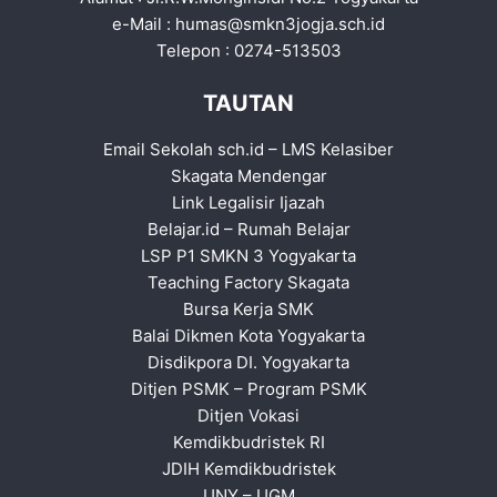
e-Mail :
humas@smkn3jogja.sch.id
Telepon : 0274-513503
TAUTAN
Email Sekolah sch.id
–
LMS Kelasiber
Skagata Mendengar
Link Legalisir Ijazah
Belajar.id
–
Rumah Belajar
LSP P1 SMKN 3 Yogyakarta
Teaching Factory Skagata
Bursa Kerja SMK
Balai Dikmen Kota Yogyakarta
Disdikpora DI. Yogyakarta
Ditjen PSMK
–
Program PSMK
Ditjen Vokasi
Kemdikbudristek RI
JDIH Kemdikbudristek
UNY
–
UGM