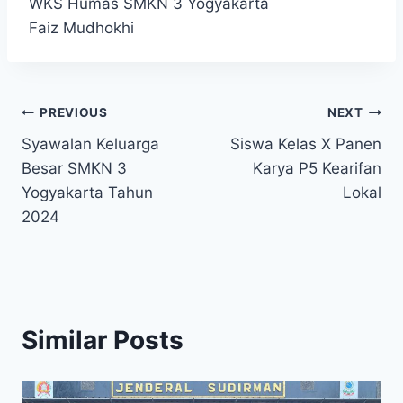
WKS Humas SMKN 3 Yogyakarta
Faiz Mudhokhi
Navigasi
PREVIOUS
NEXT
Syawalan Keluarga
Siswa Kelas X Panen
pos
Besar SMKN 3
Karya P5 Kearifan
Yogyakarta Tahun
Lokal
2024
Similar Posts