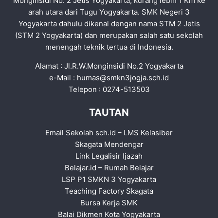
Monginsidi No. 2 Jetis Yogyakarta, kurang lebih 1 Km ke
arah utara dari Tugu Yogyakarta. SMK Negeri 3
Yogyakarta dahulu dikenal dengan nama STM 2 Jetis
(STM 2 Yogyakarta) dan merupakan salah satu sekolah
menengah teknik tertua di Indonesia.
Alamat : Jl.R.W.Monginsidi No.2 Yogyakarta
e-Mail :
humas@smkn3jogja.sch.id
Telepon : 0274-513503
TAUTAN
Email Sekolah sch.id
–
LMS Kelasiber
Skagata Mendengar
Link Legalisir Ijazah
Belajar.id
–
Rumah Belajar
LSP P1 SMKN 3 Yogyakarta
Teaching Factory Skagata
Bursa Kerja SMK
Balai Dikmen Kota Yogyakarta