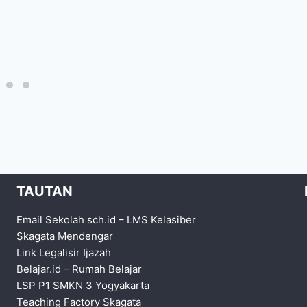
TAUTAN
Email Sekolah sch.id
–
LMS Kelasiber
Skagata Mendengar
Link Legalisir Ijazah
Belajar.id
–
Rumah Belajar
LSP P1 SMKN 3 Yogyakarta
Teaching Factory Skagata