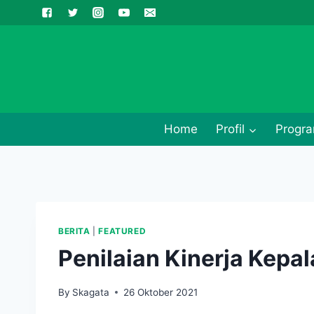
Skip
to
content
Home
Profil
Progra
BERITA
|
FEATURED
Penilaian Kinerja Kepa
By
Skagata
26 Oktober 2021