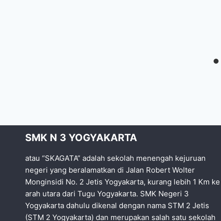
SMK N 3 YOGYAKARTA
atau “SKAGATA” adalah sekolah menengah kejuruan
negeri yang beralamatkan di Jalan Robert Wolter
Monginsidi No. 2 Jetis Yogyakarta, kurang lebih 1 Km ke
arah utara dari Tugu Yogyakarta. SMK Negeri 3
Yogyakarta dahulu dikenal dengan nama STM 2 Jetis
(STM 2 Yogyakarta) dan merupakan salah satu sekolah