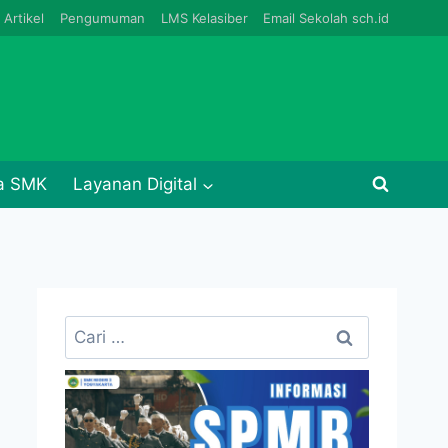
Artikel
Pengumuman
LMS Kelasiber
Email Sekolah sch.id
ja SMK
Layanan Digital
Cari
untuk: