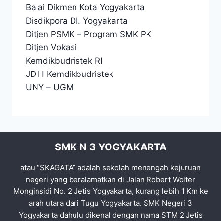
Balai Dikmen Kota Yogyakarta
Disdikpora DI. Yogyakarta
Ditjen PSMK
–
Program SMK PK
Ditjen Vokasi
Kemdikbudristek RI
JDIH Kemdikbudristek
UNY
–
UGM
SMK N 3 YOGYAKARTA
atau “SKAGATA” adalah sekolah menengah kejuruan
negeri yang beralamatkan di Jalan Robert Wolter
Monginsidi No. 2 Jetis Yogyakarta, kurang lebih 1 Km ke
arah utara dari Tugu Yogyakarta. SMK Negeri 3
Yogyakarta dahulu dikenal dengan nama STM 2 Jetis