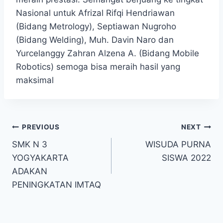
Nasional untuk Afrizal Rifqi Hendriawan
(Bidang Metrology), Septiawan Nugroho
(Bidang Welding), Muh. Davin Naro dan
Yurcelanggy Zahran Alzena A. (Bidang Mobile
Robotics) semoga bisa meraih hasil yang
maksimal
Navigasi
PREVIOUS
NEXT
SMK N 3
WISUDA PURNA
pos
YOGYAKARTA
SISWA 2022
ADAKAN
PENINGKATAN IMTAQ