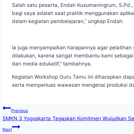
Salah satu peserta, Endah Kusumaningrum, S.Pd.
bagi saya adalah saat praktik menggunakan aplik
dalam kegiatan pembelajaran,” ungkap Endah.
Ia juga menyampaikan harapannya agar pelatihan s
dilakukan, karena sangat membantu kami sebagai 
dan media edukatif,” tambahnya.
Kegiatan Workshop Guru Tamu ini diharapkan dapa
serta memperluas wawasan mengenai produksi dan s
Navigasi
Previous
SMKN 3 Yogyakarta Tegaskan Komitmen Wujudkan Sek
pos
Next