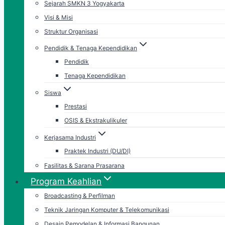
Sejarah SMKN 3 Yogyakarta
Visi & Misi
Struktur Organisasi
Pendidik & Tenaga Kependidikan
Pendidik
Tenaga Kependidikan
Siswa
Prestasi
OSIS & Ekstrakulikuler
Kerjasama Industri
Praktek Industri (DU/DI)
Fasilitas & Sarana Prasarana
Program Keahlian
Broadcasting & Perfilman
Teknik Jaringan Komputer & Telekomunikasi
Desain Pemodelan & Informasi Bangunan