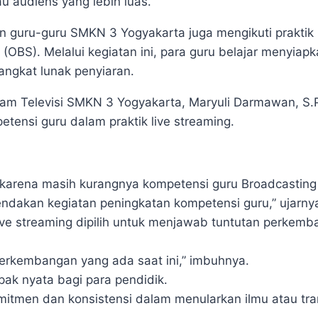
u audiens yang lebih luas.
n guru-guru SMKN 3 Yogyakarta juga mengikuti praktik 
BS). Melalui kegiatan ini, para guru belajar menyiapk
angkat lunak penyiaran.
ram Televisi SMKN 3 Yogyakarta, Maryuli Darmawan, S.P
tensi guru dalam praktik live streaming.
karena masih kurangnya kompetensi guru Broadcasting d
ndakan kegiatan peningkatan kompetensi guru,” ujarny
ve streaming dipilih untuk menjawab tuntutan perkemb
perkembangan yang ada saat ini,” imbuhnya.
ak nyata bagi para pendidik.
mitmen dan konsistensi dalam menularkan ilmu atau tra