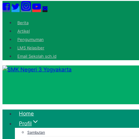
Skip
to
content
Berita
Artikel
Pengumuman
LMS Kelasiber
Email Sekolah sch.id
Home
Profil
Sambutan