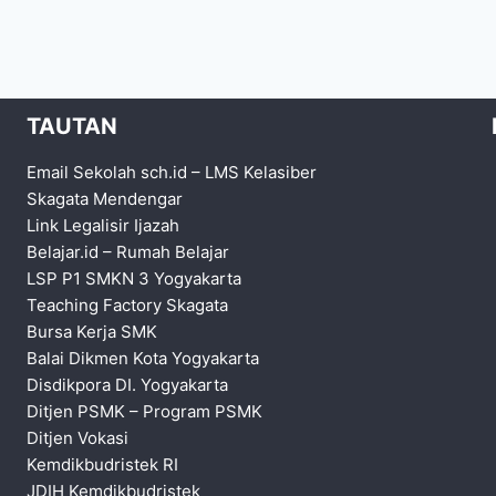
TAUTAN
Email Sekolah sch.id
–
LMS Kelasiber
Skagata Mendengar
Link Legalisir Ijazah
Belajar.id
–
Rumah Belajar
LSP P1 SMKN 3 Yogyakarta
Teaching Factory Skagata
Bursa Kerja SMK
Balai Dikmen Kota Yogyakarta
Disdikpora DI. Yogyakarta
Ditjen PSMK
–
Program PSMK
Ditjen Vokasi
Kemdikbudristek RI
JDIH Kemdikbudristek