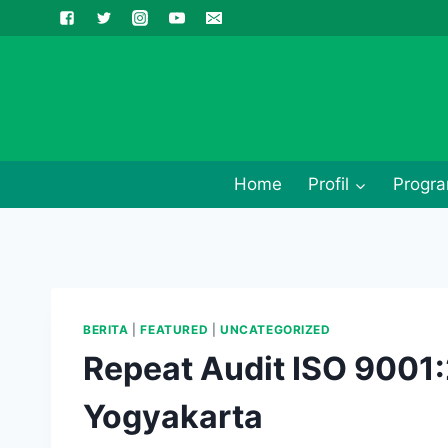
Skip
to
content
Home
Profil
Progra
BERITA
|
FEATURED
|
UNCATEGORIZED
Repeat Audit ISO 9001
Yogyakarta