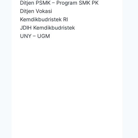
Ditjen PSMK
–
Program SMK PK
Ditjen Vokasi
Kemdikbudristek RI
JDIH Kemdikbudristek
UNY
–
UGM
Pelantikan Taruna SKAGATA
S