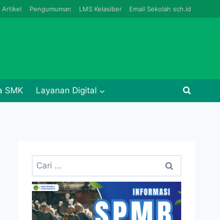
Artikel
Pengumuman
LMS Kelasiber
Email Sekolah sch.id
ja SMK
Layanan Digital
Cari
untuk: