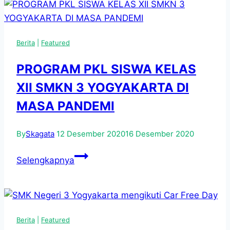
Siswa
Kelas
XI
Berita
|
Featured
Dengan
Tema
PROGRAM PKL SISWA KELAS
Kebekerjaan
XII SMKN 3 YOGYAKARTA DI
Melalui
Observasi
MASA PANDEMI
Kunjungan
Industri
By
Skagata
12 Desember 2020
16 Desember 2020
Ke
PROGRAM
Surabaya
Selengkapnya
PKL
SISWA
KELAS
XII
Berita
|
Featured
SMKN