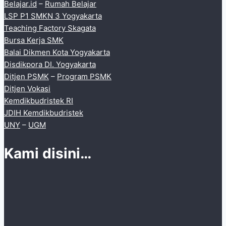
Belajar.id
–
Rumah Belajar
LSP P1 SMKN 3 Yogyakarta
Teaching Factory Skagata
Bursa Kerja SMK
Balai Dikmen Kota Yogyakarta
Disdikpora DI. Yogyakarta
Ditjen PSMK
–
Program PSMK
Ditjen Vokasi
Kemdikbudristek RI
JDIH Kemdikbudristek
UNY
–
UGM
Kami disini…