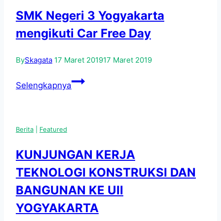
3
SMK Negeri 3 Yogyakarta
YOGYAKARTA
mengikuti Car Free Day
DI
MASA
By
Skagata
17 Maret 2019
17 Maret 2019
PANDEMI
SMK
Selengkapnya
Negeri
3
Yogyakarta
Berita
|
Featured
mengikuti
Car
KUNJUNGAN KERJA
Free
TEKNOLOGI KONSTRUKSI DAN
Day
BANGUNAN KE UII
YOGYAKARTA