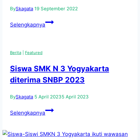
By
Skagata
19 September 2022
KUNJUNGAN
Selengkapnya
KERJA
TEKNOLOGI
KONSTRUKSI
Berita
|
Featured
DAN
BANGUNAN
Siswa SMK N 3 Yogyakarta
KE
diterima SNBP 2023
UII
YOGYAKARTA
By
Skagata
5 April 2023
5 April 2023
Siswa
Selengkapnya
SMK
N
3