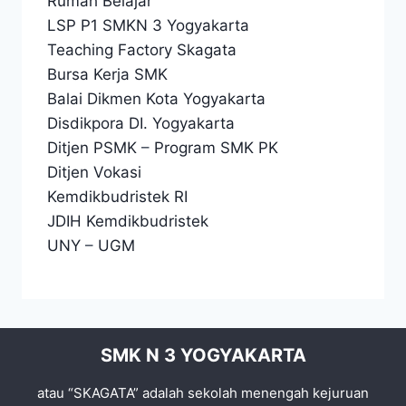
Rumah Belajar
LSP P1 SMKN 3 Yogyakarta
Teaching Factory Skagata
Bursa Kerja SMK
Balai Dikmen Kota Yogyakarta
Disdikpora DI. Yogyakarta
Ditjen PSMK
–
Program SMK PK
Ditjen Vokasi
Kemdikbudristek RI
JDIH Kemdikbudristek
UNY
–
UGM
SMK N 3 YOGYAKARTA
atau “SKAGATA” adalah sekolah menengah kejuruan