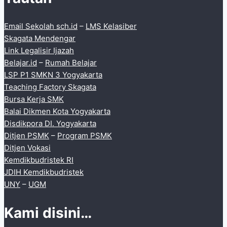
Email Sekolah sch.id
–
LMS Kelasiber
Skagata Mendengar
Link Legalisir Ijazah
Belajar.id
–
Rumah Belajar
LSP P1 SMKN 3 Yogyakarta
Teaching Factory Skagata
Bursa Kerja SMK
Balai Dikmen Kota Yogyakarta
Disdikpora DI. Yogyakarta
Ditjen PSMK
–
Program PSMK
Ditjen Vokasi
Kemdikbudristek RI
JDIH Kemdikbudristek
UNY
–
UGM
Kami disini…