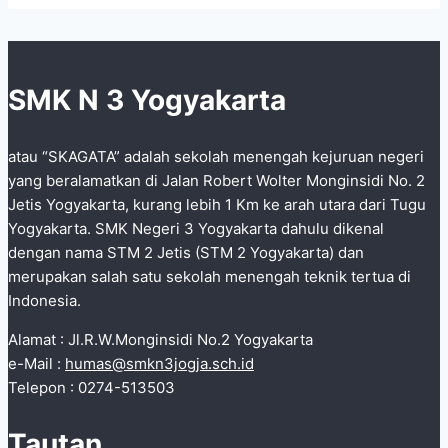
Bantuan
Lampu
LED
SMK N 3 Yogyakarta
Produk
SMKN
atau “SKAGATA” adalah sekolah menengah kejuruan negeri
3
yang beralamatkan di Jalan Robert Wolter Monginsidi No. 2
Yogyakarta
Jetis Yogyakarta, kurang lebih 1 Km ke arah utara dari Tugu
kepada
Yogyakarta. SMK Negeri 3 Yogyakarta dahulu dikenal
warga
dengan nama STM 2 Jetis (STM 2 Yogyakarta) dan
Pantai
merupakan salah satu sekolah menengah teknik tertua di
Pok
Indonesia.
Tunggal
Alamat : Jl.R.W.Monginsidi No.2 Yogyakarta
e-Mail :
humas@smkn3jogja.sch.id
Telepon : 0274-513503
Tautan