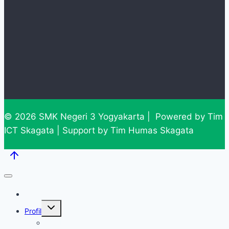
© 2026 SMK Negeri 3 Yogyakarta | Powered by Tim
ICT Skagata | Support by Tim Humas Skagata
Home
Expand
Profil
child
menu
Sambutan