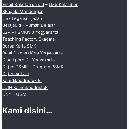
Email Sekolah sch.id
–
LMS Kelasiber
Skagata Mendengar
Link Legalisir Ijazah
Belajar.id
–
Rumah Belajar
LSP P1 SMKN 3 Yogyakarta
Teaching Factory Skagata
Bursa Kerja SMK
Balai Dikmen Kota Yogyakarta
Disdikpora DI. Yogyakarta
Ditjen PSMK
–
Program PSMK
Ditjen Vokasi
Kemdikbudristek RI
JDIH Kemdikbudristek
UNY
–
UGM
Kami disini…