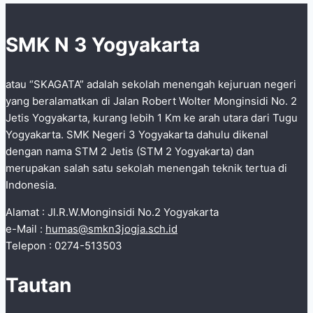
DIY
Tahun
SMK N 3 Yogyakarta
Pelajaran
2024/2025
atau “SKAGATA” adalah sekolah menengah kejuruan negeri
yang beralamatkan di Jalan Robert Wolter Monginsidi No. 2
Jetis Yogyakarta, kurang lebih 1 Km ke arah utara dari Tugu
Yogyakarta. SMK Negeri 3 Yogyakarta dahulu dikenal
dengan nama STM 2 Jetis (STM 2 Yogyakarta) dan
merupakan salah satu sekolah menengah teknik tertua di
Indonesia.
Alamat : Jl.R.W.Monginsidi No.2 Yogyakarta
e-Mail :
humas@smkn3jogja.sch.id
Telepon : 0274-513503
Tautan