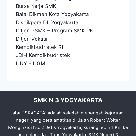
Bursa Kerja SMK
Balai Dikmen Kota Yogyakarta
Disdikpora DI. Yogyakarta
Ditjen PSMK
–
Program SMK PK
Ditjen Vokasi
Kemdikbudristek RI
JDIH Kemdikbudristek
UNY
–
UGM
SMK N 3 YOGYAKARTA
atau “SKAGATA” adalah sekolah menengah kejuruan
negeri yang beralamatkan di Jalan Robert Wolter
Monginsidi No. 2 Jetis Yogyakarta, kurang lebih 1 Km ke
arah utara dari Tugu Yogyakarta. SMK Negeri 3