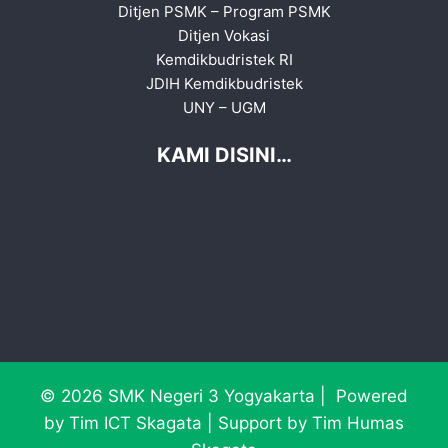
Ditjen PSMK
–
Program PSMK
Ditjen Vokasi
Kemdikbudristek RI
JDIH Kemdikbudristek
UNY
–
UGM
KAMI DISINI…
© 2026 SMK Negeri 3 Yogyakarta | Powered
by Tim ICT Skagata | Support by Tim Humas