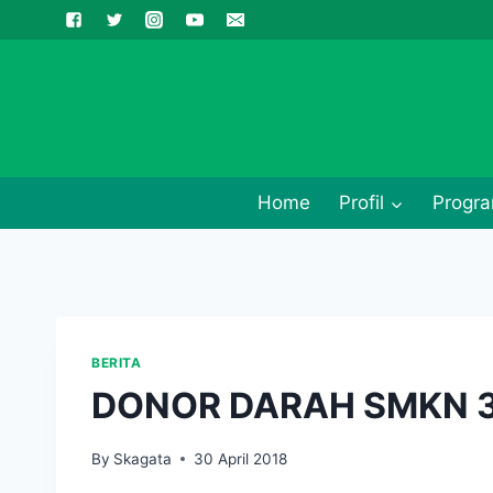
Skip
to
content
Home
Profil
Progra
BERITA
DONOR DARAH SMKN 
By
Skagata
30 April 2018