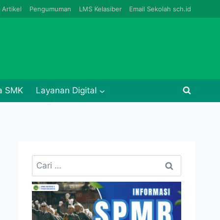
Artikel
Pengumuman
LMS Kelasiber
Email Sekolah sch.id
ja SMK
Layanan Digital
Cari
untuk: