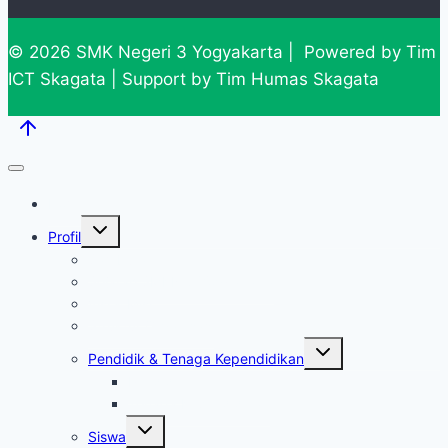
© 2026 SMK Negeri 3 Yogyakarta | Powered by Tim
ICT Skagata | Support by Tim Humas Skagata
Home
Expand
Profil
child
menu
Sambutan
Sejarah SMKN 3 Yogyakarta
Visi & Misi
Struktur Organisasi
Expand
Pendidik & Tenaga Kependidikan
child
menu
Pendidik
Tenaga Kependidikan
Expand
Siswa
child