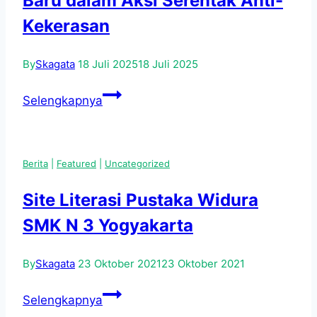
Baru dalam Aksi Serentak Anti-
Kekerasan
By
Skagata
18 Juli 2025
18 Juli 2025
Pelajar
Selengkapnya
DIY
Serukan
Sekolah
Berita
|
Featured
|
Uncategorized
Aman
dan
Site Literasi Pustaka Widura
Nyaman,
SMK N 3 Yogyakarta
SMKN
3
By
Skagata
23 Oktober 2021
23 Oktober 2021
Yogyakarta
Libatkan
Site
Selengkapnya
720
Literasi