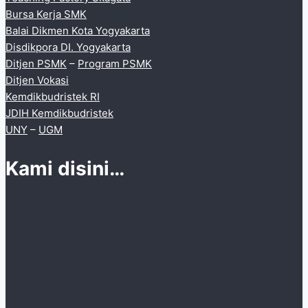
Bursa Kerja SMK
Balai Dikmen Kota Yogyakarta
Disdikpora DI. Yogyakarta
Ditjen PSMK
–
Program PSMK
Ditjen Vokasi
Kemdikbudristek RI
JDIH Kemdikbudristek
UNY
–
UGM
Kami disini…