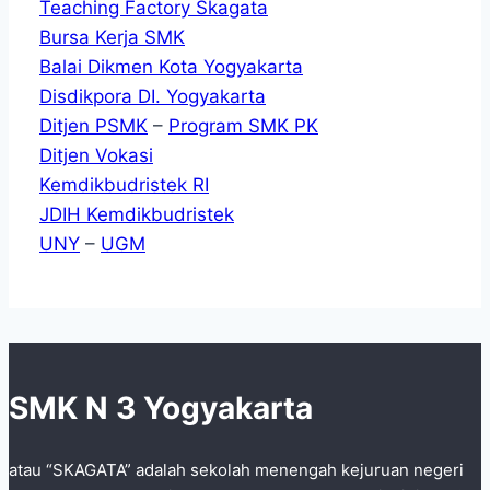
Teaching Factory Skagata
Bursa Kerja SMK
Balai Dikmen Kota Yogyakarta
Disdikpora DI. Yogyakarta
Ditjen PSMK
–
Program SMK PK
Ditjen Vokasi
Kemdikbudristek RI
JDIH Kemdikbudristek
UNY
–
UGM
SMK N 3 Yogyakarta
atau “SKAGATA” adalah sekolah menengah kejuruan negeri