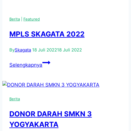
Siswa
Pustaka
Baru
Widura
dalam
Berita
|
Featured
SMK
Aksi
N
MPLS SKAGATA 2022
Serentak
3
Anti-
Yogyakarta
Kekerasan
By
Skagata
18 Juli 2022
18 Juli 2022
MPLS
Selengkapnya
SKAGATA
2022
Berita
DONOR DARAH SMKN 3
YOGYAKARTA