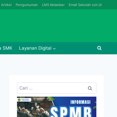
Artikel
Pengumuman
LMS Kelasiber
Email Sekolah sch.id
ja SMK
Layanan Digital
Cari
untuk: