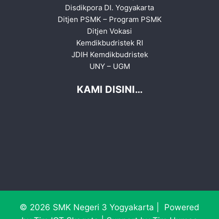
Disdikpora DI. Yogyakarta
Ditjen PSMK
–
Program PSMK
Ditjen Vokasi
Kemdikbudristek RI
JDIH Kemdikbudristek
UNY
–
UGM
KAMI DISINI…
© 2026 SMK Negeri 3 Yogyakarta | Powered