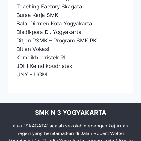
Teaching Factory Skagata
Bursa Kerja SMK
Balai Dikmen Kota Yogyakarta
Disdikpora DI. Yogyakarta
Ditjen PSMK
–
Program SMK PK
Ditjen Vokasi
Kemdikbudristek RI
JDIH Kemdikbudristek
UNY
–
UGM
SMK N 3 YOGYAKARTA
atau “SKAGATA” adalah sekolah menengah kejuruan
negeri yang beralamatkan di Jalan Robert Wolter
Monginsidi No. 2 Jetis Yogyakarta, kurang lebih 1 Km ke