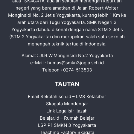
atau “SKAGATA” adalah sekolah menengah kejuruan
negeri yang beralamatkan di Jalan Robert Wolter
Monginsidi No. 2 Jetis Yogyakarta, kurang lebih 1 Km ke
arah utara dari Tugu Yogyakarta. SMK Negeri 3
Yogyakarta dahulu dikenal dengan nama STM 2 Jetis
(STM 2 Yogyakarta) dan merupakan salah satu sekolah
menengah teknik tertua di Indonesia.
Alamat : Jl.R.W.Monginsidi No.2 Yogyakarta
e-Mail :
humas@smkn3jogja.sch.id
Telepon : 0274-513503
TAUTAN
Email Sekolah sch.id
–
LMS Kelasiber
Skagata Mendengar
Link Legalisir Ijazah
Belajar.id
–
Rumah Belajar
LSP P1 SMKN 3 Yogyakarta
Teaching Factory Skagata