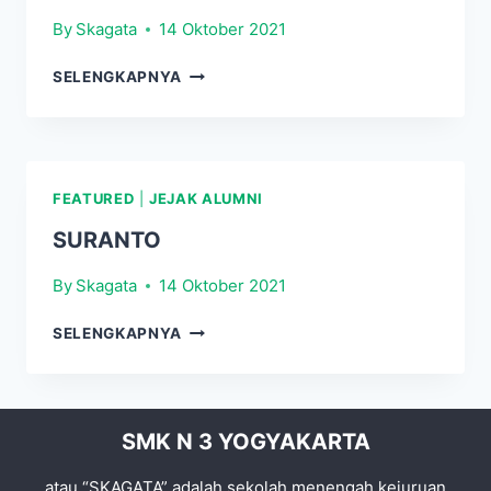
By
Skagata
14 Oktober 2021
LETKOL.INF.PURN.NGATIYANA
SELENGKAPNYA
FEATURED
|
JEJAK ALUMNI
SURANTO
By
Skagata
14 Oktober 2021
SURANTO
SELENGKAPNYA
SMK N 3 YOGYAKARTA
atau “SKAGATA” adalah sekolah menengah kejuruan