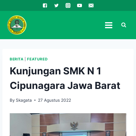
Skip
to
content
BERITA
|
FEATURED
Kunjungan SMK N 1
Cipunagara Jawa Barat
By
Skagata
27 Agustus 2022