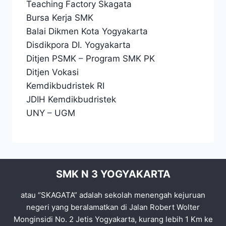
Teaching Factory Skagata
Bursa Kerja SMK
Balai Dikmen Kota Yogyakarta
Disdikpora DI. Yogyakarta
Ditjen PSMK
–
Program SMK PK
Ditjen Vokasi
Kemdikbudristek RI
JDIH Kemdikbudristek
UNY
–
UGM
SMK N 3 YOGYAKARTA
atau “SKAGATA” adalah sekolah menengah kejuruan
negeri yang beralamatkan di Jalan Robert Wolter
Monginsidi No. 2 Jetis Yogyakarta, kurang lebih 1 Km ke