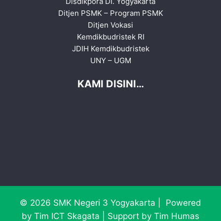
Disdikpora DI. Yogyakarta
Ditjen PSMK
–
Program PSMK
Ditjen Vokasi
Kemdikbudristek RI
JDIH Kemdikbudristek
UNY
–
UGM
KAMI DISINI…
© 2026 SMK Negeri 3 Yogyakarta | Powered
by Tim ICT Skagata | Support by Tim Humas