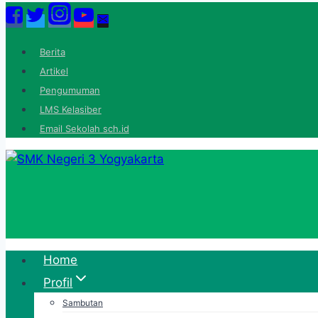
Skip
to
content
Berita
Artikel
Pengumuman
LMS Kelasiber
Email Sekolah sch.id
Home
Profil
Sambutan