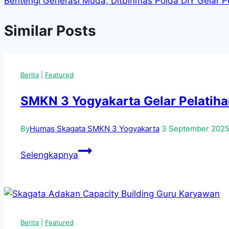
Bentengi Generasi Muda, Ditbinmas Polda DIY Gelar 
Similar Posts
Berita
|
Featured
SMKN 3 Yogyakarta Gelar Pelatih
By
Humas Skagata SMKN 3 Yogyakarta
3 September 202
SMKN
Selengkapnya
3
Yogyakarta
Gelar
Pelatihan
Kewirausahaan
Berita
|
Featured