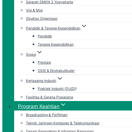
Sejarah SMKN 3 Yogyakarta
Visi & Misi
Struktur Organisasi
Pendidik & Tenaga Kependidikan
Pendidik
Tenaga Kependidikan
Siswa
Prestasi
OSIS & Ekstrakulikuler
Kerjasama Industri
Praktek Industri (DU/DI)
Fasilitas & Sarana Prasarana
Program Keahlian
Broadcasting & Perfilman
Teknik Jaringan Komputer & Telekomunikasi
Desain Pemodelan & Informasi Bangunan