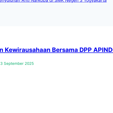
Penyuluhan Anti Narkoba di SMK Negeri 3 Yogyakarta
an Kewirausahaan Bersama DPP APIND
5
3 September 2025