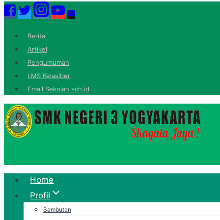
Skip
to
content
Berita
Artikel
Pengumuman
LMS Kelasiber
Email Sekolah sch.id
Home
Profil
Sambutan