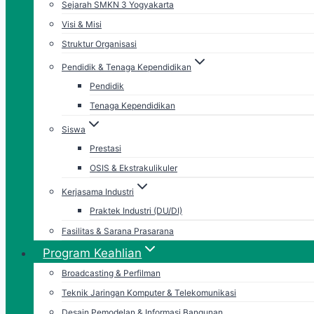
Sejarah SMKN 3 Yogyakarta
Visi & Misi
Struktur Organisasi
Pendidik & Tenaga Kependidikan
Pendidik
Tenaga Kependidikan
Siswa
Prestasi
OSIS & Ekstrakulikuler
Kerjasama Industri
Praktek Industri (DU/DI)
Fasilitas & Sarana Prasarana
Program Keahlian
Broadcasting & Perfilman
Teknik Jaringan Komputer & Telekomunikasi
Desain Pemodelan & Informasi Bangunan