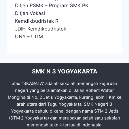
Ditjen PSMK
–
Program SMK PK
Ditjen Vokasi
Kemdikbudristek RI
JDIH Kemdikbudristek
UNY
–
UGM
SMK N 3 YOGYAKARTA
atau “SKAGATA” adalah sekolah menengah kejuruan
negeri yang beralamatkan di Jalan Robert Wolter
Monginsidi No. 2 Jetis Yogyakarta, kurang lebih 1 Km ke
arah utara dari Tugu Yogyakarta. SMK Negeri 3
Yogyakarta dahulu dikenal dengan nama STM 2 Jetis
(STM 2 Yogyakarta) dan merupakan salah satu sekolah
menengah teknik tertua di Indonesia.