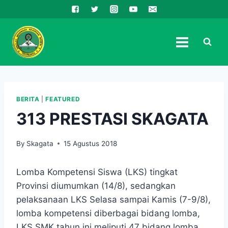
Skip
to
content
BERITA
|
FEATURED
313 PRESTASI SKAGATA
By
Skagata
15 Agustus 2018
Lomba Kompetensi Siswa (LKS) tingkat
Provinsi diumumkan (14/8), sedangkan
pelaksanaan LKS Selasa sampai Kamis (7-9/8),
lomba kompetensi diberbagai bidang lomba,
LKS SMK tahun ini meliputi 47 bidang lomba