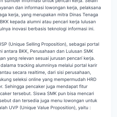
sumber informasi untuk pencari kerja. Selain
ayanan dan informasi lowongan kerja, pelaksana
ga kerja, yang merupakan mitra Dinas Tenaga
 BKK kepada alumni atau pencari kerja lulusan
nya inovasi berbasis teknologi informasi ini.
P (Unique Selling Proposition), sebagai portal
ani antara BKK, Perusahaan dan Lulusan SMK
n yang relevan sesuai jurusan pencarí kerja.
ama tracking alumninya melalui portal karir
ntau secara realtime, dari sisi perusahaan,
dukung seleksi online yang mempermudah HRD
. Sehingga pencaker juga mendapat fitur
encaker tersebut. Siswa SMK pun bisa mencari
ersebut dan tersedia juga menu lowongan untuk
lah UVP (Unique Value Proposition), yaitu :