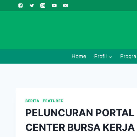
Skip
to
content
Home
Profil
Progra
BERITA
|
FEATURED
PELUNCURAN PORTAL 
CENTER BURSA KERJA