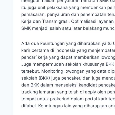
mengoptimalkan penyaluran tamatan SMK dan 
itu juga unit pelaksana yang memberikan pel
pemasaran, penyaluran dan penempatan tena
Kerja dan Transmigrasi. Optimalisasi layanan
SMK menjadi salah satu latar belakang muncul
Ada dua keuntungan yang diharapkan yaitu US
karir pertama di Indonesia yang menjembat
pencarí kerja yang dapat memberikan lowonga
Juga mempermudah sekolah khususnya BKK dal
tersebut. Monitoring lowongan yang data dipa
sekolah (BKK) juga pencaker, dan juga men
dan BKK dalam menseleksi kandidat pencaker
tracking lamaran yang telah di apply oleh p
tempat untuk prakerind dalam portal karir t
difabel. Keuntungan lain yang diharapkan ada