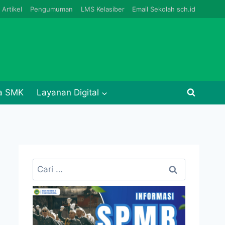
Artikel
Pengumuman
LMS Kelasiber
Email Sekolah sch.id
ja SMK
Layanan Digital
Cari
untuk: