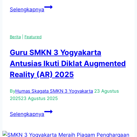
SMK
Selengkapnya
N
3
YOGYAKARTA
Berita
|
Featured
ADAKAN
PENINGKATAN
Guru SMKN 3 Yogyakarta
IMTAQ
Antusias Ikuti Diklat Augmented
Reality (AR) 2025
By
Humas Skagata SMKN 3 Yogyakarta
23 Agustus
2025
23 Agustus 2025
Guru
Selengkapnya
SMKN
3
Yogyakarta