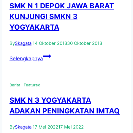
SMK N 1 DEPOK JAWA BARAT
KUNJUNGI SMKN 3
YOGYAKARTA
By
Skagata
14 Oktober 2018
30 Oktober 2018
SMK
Selengkapnya
N
1
DEPOK
Berita
|
Featured
JAWA
BARAT
SMK N 3 YOGYAKARTA
KUNJUNGI
ADAKAN PENINGKATAN IMTAQ
SMKN
3
By
Skagata
17 Mei 2022
17 Mei 2022
YOGYAKARTA