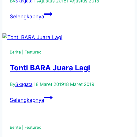
By
Skagata
1 Agustus 2018
1 Agustus 2018
SIARAN
Selengkapnya
PERS
BURSA
KERJA
SMKN
Berita
|
Featured
3
JOGJA
Tonti BARA Juara Lagi
KEMBANGAN
WEBSITE
By
Skagata
18 Maret 2019
18 Maret 2019
KARIR
SMK
Tonti
Selengkapnya
BARA
Juara
Lagi
Berita
|
Featured