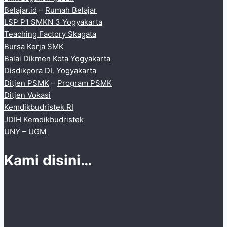
Belajar.id
–
Rumah Belajar
LSP P1 SMKN 3 Yogyakarta
Teaching Factory Skagata
Bursa Kerja SMK
Balai Dikmen Kota Yogyakarta
Disdikpora DI. Yogyakarta
Ditjen PSMK
–
Program PSMK
Ditjen Vokasi
Kemdikbudristek RI
JDIH Kemdikbudristek
UNY
–
UGM
Kami disini…