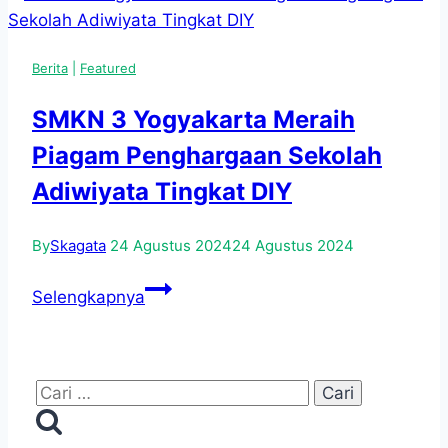
Antusias
Ikuti
Berita
|
Featured
Diklat
Augmented
SMKN 3 Yogyakarta Meraih
Reality
Piagam Penghargaan Sekolah
(AR)
2025
Adiwiyata Tingkat DIY
By
Skagata
24 Agustus 2024
24 Agustus 2024
SMKN
Selengkapnya
3
Yogyakarta
Meraih
Cari
Piagam
untuk:
Penghargaan