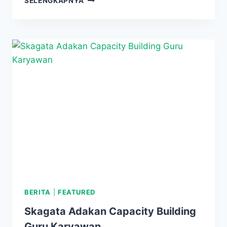
SELENGKAPNYA
DAN
DOA
BERSAMA
KELAS
XII
BERITA
|
FEATURED
Skagata Adakan Capacity Building
Guru Karyawan