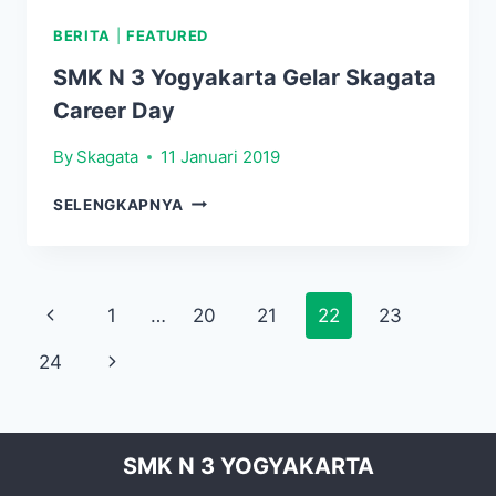
BERITA
|
FEATURED
SMK N 3 Yogyakarta Gelar Skagata
Career Day
By
Skagata
11 Januari 2019
SMK
SELENGKAPNYA
N
3
YOGYAKARTA
GELAR
Page
1
…
20
21
22
23
SKAGATA
CAREER
navigation
24
DAY
SMK N 3 YOGYAKARTA