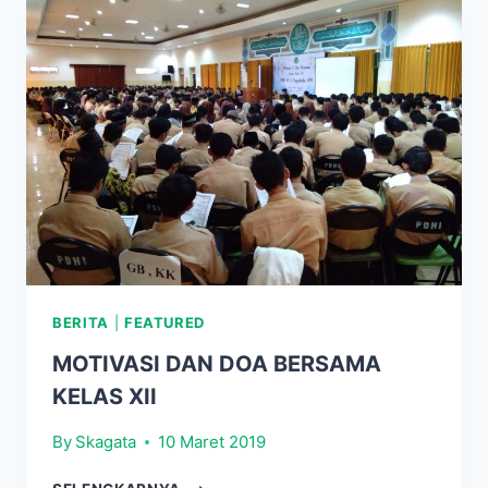
KELAS
XII
SMK
NEGERI
3
YOGYAKARTA
BERITA
|
FEATURED
MOTIVASI DAN DOA BERSAMA
KELAS XII
By
Skagata
10 Maret 2019
MOTIVASI