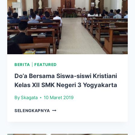
BERITA
|
FEATURED
Do’a Bersama Siswa-siswi Kristiani
Kelas XII SMK Negeri 3 Yogyakarta
By
Skagata
10 Maret 2019
DO’A
SELENGKAPNYA
BERSAMA
SISWA-
SISWI
KRISTIANI