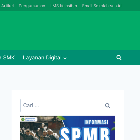
Artikel
Pengumuman
LMS Kelasiber
Email Sekolah sch.id
ja SMK
Layanan Digital
Cari
untuk: