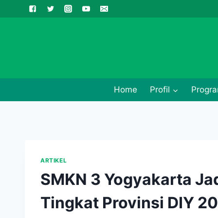
Skip
to
content
Home
Profil
Progra
ARTIKEL
SMKN 3 Yogyakarta Ja
Tingkat Provinsi DIY 