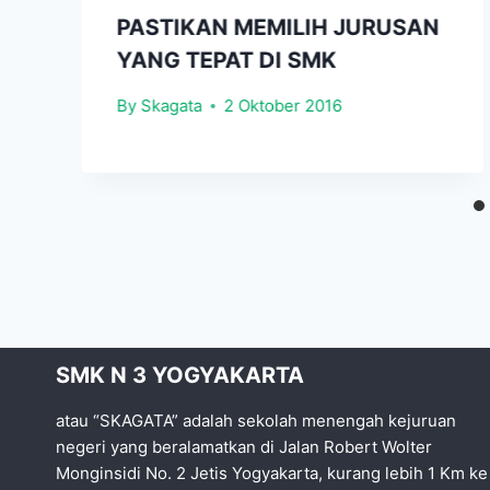
PASTIKAN MEMILIH JURUSAN
YANG TEPAT DI SMK
By
Skagata
2 Oktober 2016
SMK N 3 YOGYAKARTA
atau “SKAGATA” adalah sekolah menengah kejuruan
negeri yang beralamatkan di Jalan Robert Wolter
Monginsidi No. 2 Jetis Yogyakarta, kurang lebih 1 Km ke