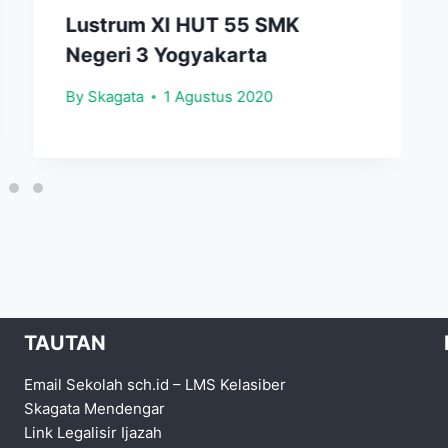
Lustrum XI HUT 55 SMK
Negeri 3 Yogyakarta
By
Skagata
1 Agustus 2020
TAUTAN
Email Sekolah sch.id
–
LMS Kelasiber
Skagata Mendengar
Link Legalisir Ijazah